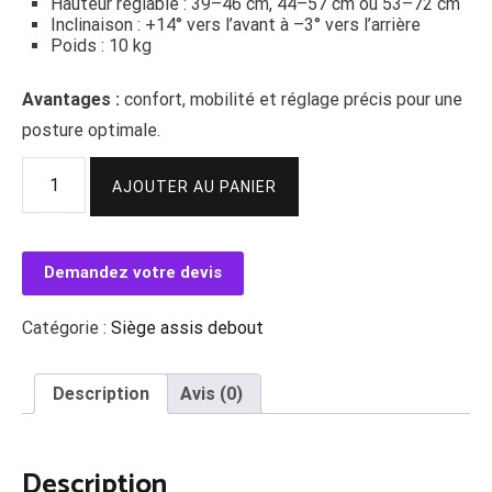
Hauteur réglable : 39–46 cm, 44–57 cm ou 53–72 cm
Inclinaison : +14° vers l’avant à –3° vers l’arrière
Poids : 10 kg
Avantages :
confort, mobilité et réglage précis pour une
posture optimale.
quantité
Alternative:
de
AJOUTER AU PANIER
Siège
assis
debout
réglable
Demandez votre devis
Catégorie :
Siège assis debout
Description
Avis (0)
Description